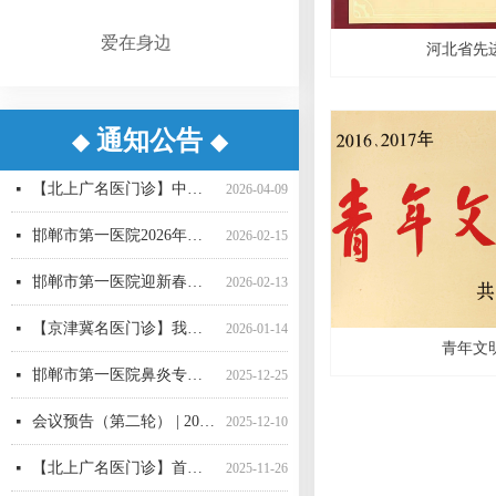
爱在身边
河北省先
通知公告
◆
◆
【重要通知】邯郸市第一医院互联网医院升级公告
【京津冀名医门诊】我院功能神经外科名誉主任、天津环湖医院尹绍雅教授
【京津冀名医门诊】我院名誉院长、省二院肝胆胰外科专家刘建华教授
【周末专家邯郸行】首都医科大学附属北京世纪坛医院于睿莉教授来院坐诊
【北上广名医门诊】中国医学科学院肿瘤医院胸外科专家薛奇教授来院坐诊
【京津冀名医门诊】我院功能神经外科名誉主任、天津环湖医院尹绍雅教授
【京津冀名医门诊】我院功能神经外科名誉主任、天津环湖医院尹绍雅教授
邯郸市第一医院脑血管疑难病例MDT团队
【北上广名医】北京大学人民医院心内科专家刘文玲教授来我院坐诊
守护成长每一步！我院性发育异常MDT团队“一站式”守护儿童青少年健康
【京津冀名医门诊】我院功能神经外科名誉主任、天津环湖医院尹绍雅教授
省三院驻邯骨科专家2026全年门诊排班表
넷
넷
넷
넷
넷
넷
넷
넷
넷
넷
넷
넷
2026-06-30
2026-05-19
2025-11-19
2025-11-13
2025-11-13
2025-11-12
2025-11-12
2025-11-05
2025-10-30
2025-10-24
2025-10-24
2025-10-22
【北上广名医门诊】中国医学科学院肿瘤医院胸外科专家薛奇教授来院坐诊
넷
2026-04-09
邯郸市第一医院2026年春节门诊出诊信息
넷
2026-02-15
邯郸市第一医院迎新春十二项惠民举措正式推出
넷
2026-02-13
【京津冀名医门诊】我院名誉院长肝胆胰外科专家刘建华教授
넷
2026-01-14
青年文
邯郸市第一医院鼻炎专病门诊正式运营
넷
2025-12-25
会议预告（第二轮） | 2025年邯郸市医学会眼科学术会邀请函
넷
2025-12-10
【北上广名医门诊】首都医科大学附属复兴医院周巧云教授来院坐诊
넷
2025-11-26