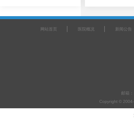
【北上广名医】北京大学人民医院心内科专家刘文玲教授来我院坐诊
넷
2025-11-21
网站首页
医院概况
新闻公告
邮箱：a
Copyright © 20
乘车路线：乘坐201路