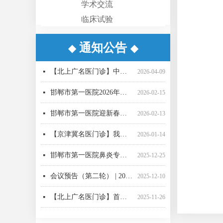
学术交流
临床试验
通知公告
◆
◆
【重要通知】邯郸市第一医院互联网医院升级公告
【京津冀名医门诊】我院功能神经外科名誉主任、天津环湖医院尹绍雅教授
【京津冀名医门诊】我院名誉院长、省二院肝胆胰外科专家刘建华教授
【周末专家邯郸行】首都医科大学附属北京世纪坛医院于睿莉教授来院坐诊
【北上广名医门诊】中国医学科学院肿瘤医院胸外科专家薛奇教授来院坐诊
【京津冀名医门诊】我院功能神经外科名誉主任、天津环湖医院尹绍雅教授
【京津冀名医门诊】我院功能神经外科名誉主任、天津环湖医院尹绍雅教授
邯郸市第一医院脑血管疑难病例MDT团队
【北上广名医】北京大学人民医院心内科专家刘文玲教授来我院坐诊
守护成长每一步！我院性发育异常MDT团队“一站式”守护儿童青少年健康
【京津冀名医门诊】我院功能神经外科名誉主任、天津环湖医院尹绍雅教授
省三院驻邯骨科专家2026全年门诊排班表
넷
넷
넷
넷
넷
넷
넷
넷
넷
넷
넷
넷
2026-06-30
2026-05-19
2025-11-19
2025-11-13
2025-11-13
2025-11-12
2025-11-12
2025-11-05
2025-10-30
2025-10-24
2025-10-24
2025-10-22
【北上广名医门诊】中国医学科学院肿瘤医院胸外科专家薛奇教授来院坐诊
넷
2026-04-09
邯郸市第一医院2026年春节门诊出诊信息
넷
2026-02-15
邯郸市第一医院迎新春十二项惠民举措正式推出
넷
2026-02-13
【京津冀名医门诊】我院名誉院长肝胆胰外科专家刘建华教授
넷
2026-01-14
邯郸市第一医院鼻炎专病门诊正式运营
넷
2025-12-25
会议预告（第二轮） | 2025年邯郸市医学会眼科学术会邀请函
넷
2025-12-10
【北上广名医门诊】首都医科大学附属复兴医院周巧云教授来院坐诊
넷
2025-11-26
【北上广名医】北京大学人民医院心内科专家刘文玲教授来我院坐诊
넷
2025-11-21