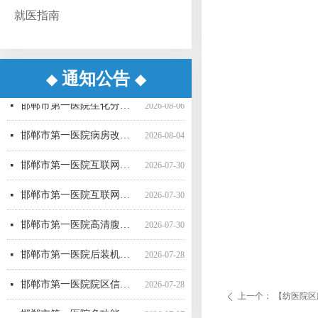
就医指南
通知公告
◆
◆
邯郸市第一医院超声气压弹道碎石机采购项目（三次）中标更正公告
邯郸市第一医院超声气压弹道碎石机采购项目（三次） 公开招标中标公告
邯郸市第一医院病房改造提升项目施工监理询比采购公告
邯郸市第一医院直线加速器（进口）采购项目公开招标公告
邯郸市第一医院空气压力波治疗仪采购项目 成交公告
邯郸市第一医院彩超一批采购项目04包中标公告更正公告
邯郸市第一医院高清腹腔镜系统采购项目1包废标公告
邯郸市第一医院彩超一批采购项目01包公开招标中标公告
邯郸市第一医院后装机采购项目（三次） 废标公告
邯郸市第一医院单光子发射断层成像系统采购项目（二次）公开招标中标公告
邯郸市第一医院移动式C型臂X射线机采购项目 （三次）公开招标中标结果公告
邯郸市第一医院4D-CT定位机采购项目公开招标公告
넷
넷
넷
넷
넷
넷
넷
넷
넷
넷
넷
넷
2026-08-07
2026-08-06
2026-07-24
2026-07-21
2026-07-21
2026-07-20
2026-07-17
2026-07-16
2026-07-16
2026-07-16
2026-07-16
2026-07-15
邯郸市第一医院生化分析仪采购项目（二次）公开招标中标公告
넷
2026-08-06
邯郸市第一医院病房改造提升项目施工监理 候选成交供应商公示
넷
2026-08-04
邯郸市第一医院互联网医院药品邮寄 服务招标参数
넷
2026-07-30
邯郸市第一医院互联网医院药品快递配送服务采购项目询价公告
넷
2026-07-30
邯郸市第一医院高清腹腔镜系统采购项目（二次）招标公告
넷
2026-07-30
邯郸市第一医院后装机采购项目（三次）（二） 公开招标公告
넷
2026-07-28
邯郸市第一医院院区信息一体化智慧医院能力提升项目全过程咨询服务中标公告
넷
2026-07-28
上一个：
【纺医院区
ꄴ
邯郸市第一医院多功能楼电梯采购安装项目 候选成交供应商公示
넷
2026-07-27