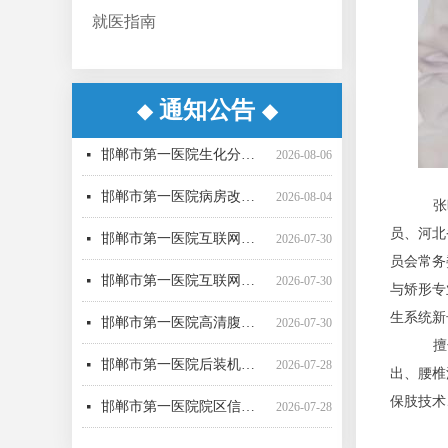
就医指南
通知公告
◆
◆
邯郸市第一医院超声气压弹道碎石机采购项目（三次）中标更正公告
邯郸市第一医院超声气压弹道碎石机采购项目（三次） 公开招标中标公告
邯郸市第一医院病房改造提升项目施工监理询比采购公告
邯郸市第一医院直线加速器（进口）采购项目公开招标公告
邯郸市第一医院空气压力波治疗仪采购项目 成交公告
邯郸市第一医院彩超一批采购项目04包中标公告更正公告
邯郸市第一医院高清腹腔镜系统采购项目1包废标公告
邯郸市第一医院彩超一批采购项目01包公开招标中标公告
邯郸市第一医院后装机采购项目（三次） 废标公告
邯郸市第一医院单光子发射断层成像系统采购项目（二次）公开招标中标公告
邯郸市第一医院移动式C型臂X射线机采购项目 （三次）公开招标中标结果公告
邯郸市第一医院4D-CT定位机采购项目公开招标公告
넷
넷
넷
넷
넷
넷
넷
넷
넷
넷
넷
넷
2026-08-07
2026-08-06
2026-07-24
2026-07-21
2026-07-21
2026-07-20
2026-07-17
2026-07-16
2026-07-16
2026-07-16
2026-07-16
2026-07-15
邯郸市第一医院生化分析仪采购项目（二次）公开招标中标公告
넷
2026-08-06
邯郸市第一医院病房改造提升项目施工监理 候选成交供应商公示
넷
2026-08-04
张
邯郸市第一医院互联网医院药品邮寄 服务招标参数
넷
2026-07-30
员、河北
员会常务
邯郸市第一医院互联网医院药品快递配送服务采购项目询价公告
넷
2026-07-30
与矫形专
邯郸市第一医院高清腹腔镜系统采购项目（二次）招标公告
넷
2026-07-30
生系统新
擅
邯郸市第一医院后装机采购项目（三次）（二） 公开招标公告
넷
2026-07-28
出、腰椎
邯郸市第一医院院区信息一体化智慧医院能力提升项目全过程咨询服务中标公告
넷
2026-07-28
保肢技术
邯郸市第一医院多功能楼电梯采购安装项目 候选成交供应商公示
넷
2026-07-27