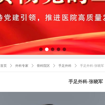
站首页
ꄲ
外科专家
ꄲ
骨科院区
ꄲ
手足外科
ꄲ
手足外科-张晓军
手足外科-张晓军