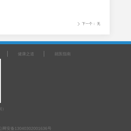
下一个：
无
ꄲ
健康之道
就医指南
间）
网安备13040302001636号