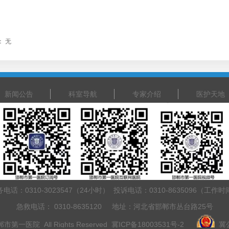
：
无
新闻公告
科室导航
专家介绍
医护天地
务电话：0310-3023547（24小时）
投诉电话：0310-8635096（工作时
急救电话： 0310-8635120 地址：河北省邯郸市丛台路25号
 邯郸市第一医院 All Rights Reserved
冀ICP备18003531号-2
冀公