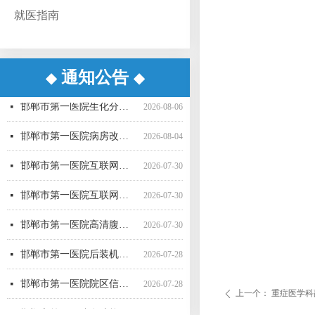
就医指南
通知公告
◆
◆
邯郸市第一医院超声气压弹道碎石机采购项目（三次）中标更正公告
邯郸市第一医院超声气压弹道碎石机采购项目（三次） 公开招标中标公告
邯郸市第一医院病房改造提升项目施工监理询比采购公告
邯郸市第一医院直线加速器（进口）采购项目公开招标公告
邯郸市第一医院空气压力波治疗仪采购项目 成交公告
邯郸市第一医院彩超一批采购项目04包中标公告更正公告
邯郸市第一医院高清腹腔镜系统采购项目1包废标公告
邯郸市第一医院彩超一批采购项目01包公开招标中标公告
邯郸市第一医院后装机采购项目（三次） 废标公告
邯郸市第一医院单光子发射断层成像系统采购项目（二次）公开招标中标公告
邯郸市第一医院移动式C型臂X射线机采购项目 （三次）公开招标中标结果公告
邯郸市第一医院4D-CT定位机采购项目公开招标公告
넷
넷
넷
넷
넷
넷
넷
넷
넷
넷
넷
넷
2026-08-07
2026-08-06
2026-07-24
2026-07-21
2026-07-21
2026-07-20
2026-07-17
2026-07-16
2026-07-16
2026-07-16
2026-07-16
2026-07-15
邯郸市第一医院生化分析仪采购项目（二次）公开招标中标公告
넷
2026-08-06
邯郸市第一医院病房改造提升项目施工监理 候选成交供应商公示
넷
2026-08-04
邯郸市第一医院互联网医院药品邮寄 服务招标参数
넷
2026-07-30
邯郸市第一医院互联网医院药品快递配送服务采购项目询价公告
넷
2026-07-30
邯郸市第一医院高清腹腔镜系统采购项目（二次）招标公告
넷
2026-07-30
邯郸市第一医院后装机采购项目（三次）（二） 公开招标公告
넷
2026-07-28
邯郸市第一医院院区信息一体化智慧医院能力提升项目全过程咨询服务中标公告
넷
2026-07-28
上一个：
重症医学科
ꄴ
邯郸市第一医院多功能楼电梯采购安装项目 候选成交供应商公示
넷
2026-07-27