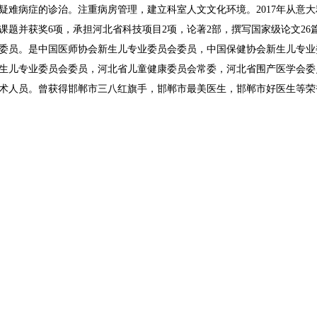
疑难病症的诊治。注重病房管理，建立科室人文文化环境。
2017
年从意大
课题并获奖
6
项，承担河北省科技项目
2
项，论著
2
部，撰写国家级论文
26
委员。是中国医师协会新生儿专业委员会委员，中国保健协会新生儿专业
生儿专业委员会委员，河北省儿童健康委员会常委，河北省围产医学会委
术人员。曾获得邯郸市三八红旗手，邯郸市最美医生，邯郸市好医生等荣