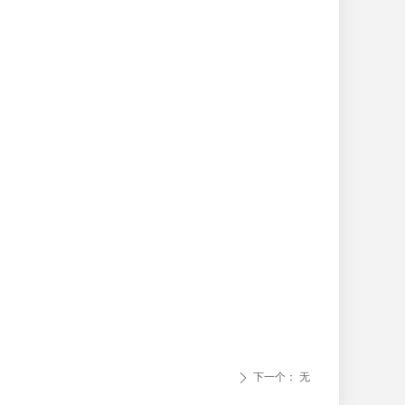
下一个：
无
ꄲ