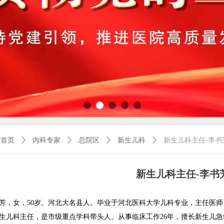
站首页
ꄲ
内科专家
ꄲ
总院区
ꄲ
新生儿科
ꄲ
新生儿科主任-李书
新生儿科主任-李书
芳，女，50
岁。河北大名县人。毕业于河北医科大学儿科专业，主任医师
生儿科主任，是市级重点学科带头人。从事临床工作
26
年，擅长新生儿急