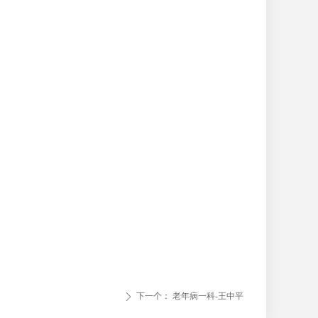
下一个：
老年病一科-王中平
ꄲ