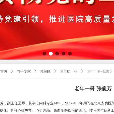
站首页
ꄲ
内科专家
ꄲ
总院区
ꄲ
老年病一科
ꄲ
老年一科-张俊芳
老年一科-张俊芳
芳，副主任医师，从事心内科专业14年，2009-2010年期间在北京安
梗死、各种心律失常、心力衰竭、高血压等疾病的诊治。转入老年病科