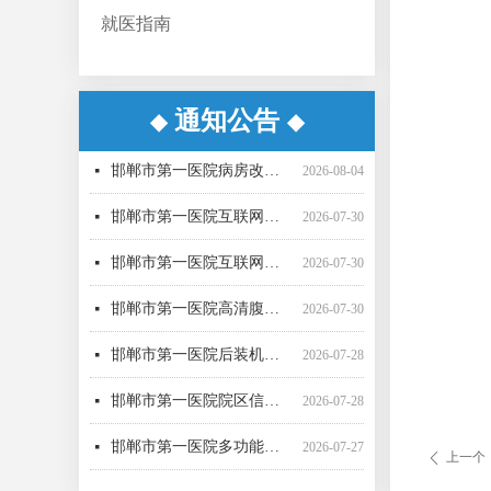
就医指南
通知公告
◆
◆
邯郸市第一医院超声气压弹道碎石机采购项目（三次） 公开招标中标公告
邯郸市第一医院生化分析仪采购项目（二次）公开招标中标公告
邯郸市第一医院直线加速器（进口）采购项目公开招标公告
邯郸市第一医院空气压力波治疗仪采购项目 成交公告
邯郸市第一医院彩超一批采购项目04包中标公告更正公告
邯郸市第一医院高清腹腔镜系统采购项目1包废标公告
邯郸市第一医院彩超一批采购项目01包公开招标中标公告
邯郸市第一医院后装机采购项目（三次） 废标公告
邯郸市第一医院单光子发射断层成像系统采购项目（二次）公开招标中标公告
邯郸市第一医院多功能楼电梯采购安装项目询比采购公告
邯郸市第一医院移动式C型臂X射线机采购项目 （三次）公开招标中标结果公告
邯郸市第一医院4D-CT定位机采购项目公开招标公告
넷
넷
넷
넷
넷
넷
넷
넷
넷
넷
넷
넷
2026-08-06
2026-08-06
2026-07-21
2026-07-21
2026-07-20
2026-07-17
2026-07-16
2026-07-16
2026-07-16
2026-07-16
2026-07-15
2026-07-15
邯郸市第一医院病房改造提升项目施工监理 候选成交供应商公示
넷
2026-08-04
邯郸市第一医院互联网医院药品邮寄 服务招标参数
넷
2026-07-30
邯郸市第一医院互联网医院药品快递配送服务采购项目询价公告
넷
2026-07-30
邯郸市第一医院高清腹腔镜系统采购项目（二次）招标公告
넷
2026-07-30
邯郸市第一医院后装机采购项目（三次）（二） 公开招标公告
넷
2026-07-28
邯郸市第一医院院区信息一体化智慧医院能力提升项目全过程咨询服务中标公告
넷
2026-07-28
邯郸市第一医院多功能楼电梯采购安装项目 候选成交供应商公示
넷
2026-07-27
上一个
ꄴ
邯郸市第一医院病房改造提升项目施工监理询比采购公告
넷
2026-07-24