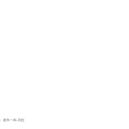
：
老年一科-刘红