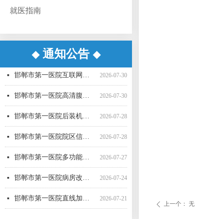
就医指南
通知公告
◆
◆
邯郸市第一医院病房改造提升项目施工监理 候选成交供应商公示
邯郸市第一医院互联网医院药品邮寄 服务招标参数
邯郸市第一医院空气压力波治疗仪采购项目 成交公告
邯郸市第一医院彩超一批采购项目04包中标公告更正公告
邯郸市第一医院高清腹腔镜系统采购项目1包废标公告
邯郸市第一医院彩超一批采购项目01包公开招标中标公告
邯郸市第一医院后装机采购项目（三次） 废标公告
邯郸市第一医院单光子发射断层成像系统采购项目（二次）公开招标中标公告
邯郸市第一医院多功能楼电梯采购安装项目询比采购公告
邯郸市第一医院院区信息一体化智慧医院能力提升项目全过程咨询服务磋商公告
邯郸市第一医院超声气压弹道碎石机采购项目（三次）公开招标公告
邯郸市第一医院移动式C型臂X射线机采购项目 （三次）公开招标中标结果公告
넷
넷
넷
넷
넷
넷
넷
넷
넷
넷
넷
넷
2026-08-04
2026-07-30
2026-07-20
2026-07-17
2026-07-16
2026-07-16
2026-07-16
2026-07-16
2026-07-15
2026-07-15
2026-07-15
2026-07-10
邯郸市第一医院互联网医院药品快递配送服务采购项目询价公告
넷
2026-07-30
邯郸市第一医院高清腹腔镜系统采购项目（二次）招标公告
넷
2026-07-30
邯郸市第一医院后装机采购项目（三次）（二） 公开招标公告
넷
2026-07-28
邯郸市第一医院院区信息一体化智慧医院能力提升项目全过程咨询服务中标公告
넷
2026-07-28
邯郸市第一医院多功能楼电梯采购安装项目 候选成交供应商公示
넷
2026-07-27
邯郸市第一医院病房改造提升项目施工监理询比采购公告
넷
2026-07-24
邯郸市第一医院直线加速器（进口）采购项目公开招标公告
넷
2026-07-21
上一个：
无
ꄴ
邯郸市第一医院4D-CT定位机采购项目公开招标公告
넷
2026-07-21