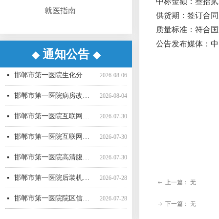
中标金额
：
叁拾贰
就医指南
供货期：签订合同
质量标准：符合国
公告发布媒体：中
通知公告
◆
◆
邯郸市第一医院超声气压弹道碎石机采购项目（三次）中标更正公告
邯郸市第一医院超声气压弹道碎石机采购项目（三次） 公开招标中标公告
邯郸市第一医院病房改造提升项目施工监理询比采购公告
邯郸市第一医院直线加速器（进口）采购项目公开招标公告
邯郸市第一医院空气压力波治疗仪采购项目 成交公告
邯郸市第一医院彩超一批采购项目04包中标公告更正公告
邯郸市第一医院高清腹腔镜系统采购项目1包废标公告
邯郸市第一医院彩超一批采购项目01包公开招标中标公告
邯郸市第一医院后装机采购项目（三次） 废标公告
邯郸市第一医院单光子发射断层成像系统采购项目（二次）公开招标中标公告
邯郸市第一医院移动式C型臂X射线机采购项目 （三次）公开招标中标结果公告
邯郸市第一医院4D-CT定位机采购项目公开招标公告
넷
넷
넷
넷
넷
넷
넷
넷
넷
넷
넷
넷
2026-08-07
2026-08-06
2026-07-24
2026-07-21
2026-07-21
2026-07-20
2026-07-17
2026-07-16
2026-07-16
2026-07-16
2026-07-16
2026-07-15
邯郸市第一医院生化分析仪采购项目（二次）公开招标中标公告
넷
2026-08-06
邯郸市第一医院病房改造提升项目施工监理 候选成交供应商公示
넷
2026-08-04
邯郸市第一医院互联网医院药品邮寄 服务招标参数
넷
2026-07-30
邯郸市第一医院互联网医院药品快递配送服务采购项目询价公告
넷
2026-07-30
邯郸市第一医院高清腹腔镜系统采购项目（二次）招标公告
넷
2026-07-30
邯郸市第一医院后装机采购项目（三次）（二） 公开招标公告
넷
2026-07-28
上一篇：
无
ꂃ
邯郸市第一医院院区信息一体化智慧医院能力提升项目全过程咨询服务中标公告
넷
2026-07-28
下一篇：
无
ꁹ
邯郸市第一医院多功能楼电梯采购安装项目 候选成交供应商公示
넷
2026-07-27