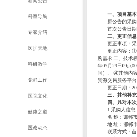
新闻公告
一、项目基本
科室导航
原公告的采购
首次公告日期
专家介绍
二、更正信息
更正事项：采
医护天地
更正内容
：
①
购需
求
二、技术
科研教学
年
0
5
月
2
9
日
0
9
点
0
0
间）
。
④
其他内
党群工作
资源交易服务平
台
更正日期
：
20
三、其他补充
医院文化
四、凡对本次
1
.
采购人信息
健康之道
名
称：邯郸
地
址：邯郸
医改动态
联系方式：苗