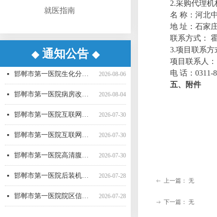
2
.
采购代理机
就医指南
名
称：河北
地
址：石家
联系方式
：
3
.
项目联系方
通知公告
◆
◆
邯郸市第一医院超声气压弹道碎石机采购项目（三次）中标更正公告
邯郸市第一医院超声气压弹道碎石机采购项目（三次） 公开招标中标公告
邯郸市第一医院病房改造提升项目施工监理询比采购公告
邯郸市第一医院直线加速器（进口）采购项目公开招标公告
邯郸市第一医院空气压力波治疗仪采购项目 成交公告
邯郸市第一医院彩超一批采购项目04包中标公告更正公告
邯郸市第一医院高清腹腔镜系统采购项目1包废标公告
邯郸市第一医院彩超一批采购项目01包公开招标中标公告
邯郸市第一医院后装机采购项目（三次） 废标公告
邯郸市第一医院单光子发射断层成像系统采购项目（二次）公开招标中标公告
邯郸市第一医院移动式C型臂X射线机采购项目 （三次）公开招标中标结果公告
邯郸市第一医院4D-CT定位机采购项目公开招标公告
넷
넷
넷
넷
넷
넷
넷
넷
넷
넷
넷
넷
2026-08-07
2026-08-06
2026-07-24
2026-07-21
2026-07-21
2026-07-20
2026-07-17
2026-07-16
2026-07-16
2026-07-16
2026-07-16
2026-07-15
项目联系人
：
邯郸市第一医院生化分析仪采购项目（二次）公开招标中标公告
넷
2026-08-06
电
话
：
0311-
五、附件
邯郸市第一医院病房改造提升项目施工监理 候选成交供应商公示
넷
2026-08-04
邯郸市第一医院互联网医院药品邮寄 服务招标参数
넷
2026-07-30
邯郸市第一医院互联网医院药品快递配送服务采购项目询价公告
넷
2026-07-30
邯郸市第一医院高清腹腔镜系统采购项目（二次）招标公告
넷
2026-07-30
邯郸市第一医院后装机采购项目（三次）（二） 公开招标公告
넷
2026-07-28
上一篇：
无
ꂃ
邯郸市第一医院院区信息一体化智慧医院能力提升项目全过程咨询服务中标公告
넷
2026-07-28
下一篇：
无
ꁹ
邯郸市第一医院多功能楼电梯采购安装项目 候选成交供应商公示
넷
2026-07-27