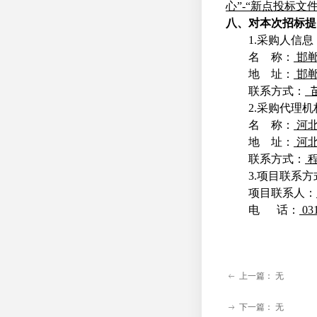
心
”
-
“
新点投标文
八、对本次招标提
1
.
采购人信息
名
称：
邯
地
址：
邯
联系方式：
2
.
采购代理机
名
称：
河
地
址：
河
联系方式：
3
.
项目联系方
项目联系人：
电
话：
031
上一篇：
无
ꂃ
下一篇：
无
ꁹ