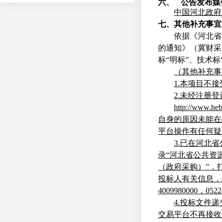
六、
公告发布媒
中国河北政府
七、其他补充事宜
依据《河北省
的通知》
（冀财采
标
“
明
标
”
、技术
标
（其他补充事
1
.
本项目不接
2
.
未经注册登
http://www.heb
自身的原因未能在
平台操作有任何疑
3.
已在河北省
录
“
河北省公共资
（政府采购
）
”
，
投标人有关信息，
400998000
0
，
0522
4
.
投标文件递
交易平台不再接收