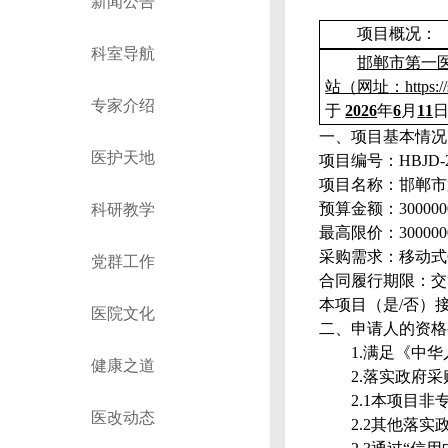
新闻公告
项目概况
：
科室导航
邯郸市第一
站（网址
：
https:
专家介绍
于
2026
年
6
月
1
1
一、
项目基本情况
医护天地
项目编号
：
HBJD-
项目名称：
邯郸市
预算金额：
3000
00
科研教学
最高限价：
3000
00
采购需求：
移动
式
党群工作
合同履行期限：交
本项目（
是
/
否）
医院文化
二、申请人的资格
1
.
满足《中华
健康之道
2
.
落实政府采
2.
1
本项目非
医改动态
2.
2
其他落实