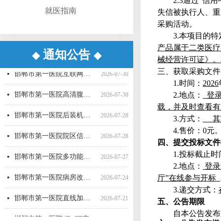
2.3
通
过
“
信用
就医指南
失信被执行人、重
采购活动。
3
.
本项目的特
产品属于二类医疗
通知公告
◆
◆
械经营许可证》
。
邯郸市第一医院病房改造提升项目施工监理 候选成交供应商公示
邯郸市第一医院互联网医院药品邮寄 服务招标参数
邯郸市第一医院空气压力波治疗仪采购项目 成交公告
邯郸市第一医院彩超一批采购项目04包中标公告更正公告
邯郸市第一医院高清腹腔镜系统采购项目1包废标公告
邯郸市第一医院彩超一批采购项目01包公开招标中标公告
邯郸市第一医院后装机采购项目（三次） 废标公告
邯郸市第一医院单光子发射断层成像系统采购项目（二次）公开招标中标公告
邯郸市第一医院多功能楼电梯采购安装项目询比采购公告
邯郸市第一医院院区信息一体化智慧医院能力提升项目全过程咨询服务磋商公告
邯郸市第一医院超声气压弹道碎石机采购项目（三次）公开招标公告
邯郸市第一医院移动式C型臂X射线机采购项目 （三次）公开招标中标结果公告
넷
넷
넷
넷
넷
넷
넷
넷
넷
넷
넷
넷
2026-08-04
2026-07-30
2026-07-20
2026-07-17
2026-07-16
2026-07-16
2026-07-16
2026-07-16
2026-07-15
2026-07-15
2026-07-15
2026-07-10
邯郸市第一医院互联网医院药品快递配送服务采购项目询价公告
넷
2026-07-30
三、获取采购文件
1
.
时间：
2026
邯郸市第一医院高清腹腔镜系统采购项目（二次）招标公告
넷
2026-07-30
2
.
地点：
登
载，并及时查看有
邯郸市第一医院后装机采购项目（三次）（二） 公开招标公告
넷
2026-07-28
3
.
方式：
其
邯郸市第一医院院区信息一体化智慧医院能力提升项目全过程咨询服务中标公告
넷
2026-07-28
4
.
售价
：
0
元
四、提交投标文件
邯郸市第一医院多功能楼电梯采购安装项目 候选成交供应商公示
넷
2026-07-27
1
.
投标截止时
2
.
地点：
登
录
邯郸市第一医院病房改造提升项目施工监理询比采购公告
넷
2026-07-24
厅
”
在线参与开
标
3
.
递交方式：
邯郸市第一医院直线加速器（进口）采购项目公开招标公告
넷
2026-07-21
五、公告期限
邯郸市第一医院4D-CT定位机采购项目公开招标公告
넷
2026-07-21
自本公告发布