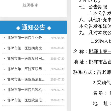
3444.75
元
就医指南
七、公告期限
自本公告
八、其他补充
本公告发布媒
通知公告
◆
◆
邯郸市第一医院超声气压弹道碎石机采购项目（三次）中标更正公告
邯郸市第一医院超声气压弹道碎石机采购项目（三次） 公开招标中标公告
邯郸市第一医院病房改造提升项目施工监理询比采购公告
邯郸市第一医院直线加速器（进口）采购项目公开招标公告
邯郸市第一医院空气压力波治疗仪采购项目 成交公告
邯郸市第一医院彩超一批采购项目04包中标公告更正公告
邯郸市第一医院高清腹腔镜系统采购项目1包废标公告
邯郸市第一医院彩超一批采购项目01包公开招标中标公告
邯郸市第一医院后装机采购项目（三次） 废标公告
邯郸市第一医院单光子发射断层成像系统采购项目（二次）公开招标中标公告
邯郸市第一医院移动式C型臂X射线机采购项目 （三次）公开招标中标结果公告
邯郸市第一医院4D-CT定位机采购项目公开招标公告
넷
넷
넷
넷
넷
넷
넷
넷
넷
넷
넷
넷
2026-08-07
2026-08-06
2026-07-24
2026-07-21
2026-07-21
2026-07-20
2026-07-17
2026-07-16
2026-07-16
2026-07-16
2026-07-16
2026-07-15
九、凡对本次
邯郸市第一医院生化分析仪采购项目（二次）公开招标中标公告
넷
2026-08-06
1.采购人
邯郸市第一医院病房改造提升项目施工监理 候选成交供应商公示
넷
2026-08-04
名 称：
邯郸市第
邯郸市第一医院互联网医院药品邮寄 服务招标参数
넷
2026-07-30
地 址：
邯郸市丛
邯郸市第一医院互联网医院药品快递配送服务采购项目询价公告
넷
2026-07-30
联系方式：
苗老师 0
邯郸市第一医院高清腹腔镜系统采购项目（二次）招标公告
넷
2026-07-30
2.采购
邯郸市第一医院后装机采购项目（三次）（二） 公开招标公告
넷
2026-07-28
名 称：
邯郸市第一医院院区信息一体化智慧医院能力提升项目全过程咨询服务中标公告
넷
2026-07-28
地 址
邯郸市第一医院多功能楼电梯采购安装项目 候选成交供应商公示
넷
2026-07-27