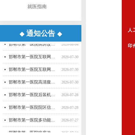
就医指南
人
通知公告
◆
◆
邯郸市第一医院超声气压弹道碎石机采购项目（三次） 公开招标中标公告
邯郸市第一医院生化分析仪采购项目（二次）公开招标中标公告
邯郸市第一医院直线加速器（进口）采购项目公开招标公告
邯郸市第一医院空气压力波治疗仪采购项目 成交公告
邯郸市第一医院彩超一批采购项目04包中标公告更正公告
邯郸市第一医院高清腹腔镜系统采购项目1包废标公告
邯郸市第一医院彩超一批采购项目01包公开招标中标公告
邯郸市第一医院后装机采购项目（三次） 废标公告
邯郸市第一医院单光子发射断层成像系统采购项目（二次）公开招标中标公告
邯郸市第一医院多功能楼电梯采购安装项目询比采购公告
邯郸市第一医院移动式C型臂X射线机采购项目 （三次）公开招标中标结果公告
邯郸市第一医院4D-CT定位机采购项目公开招标公告
넷
넷
넷
넷
넷
넷
넷
넷
넷
넷
넷
넷
2026-08-06
2026-08-06
2026-07-21
2026-07-21
2026-07-20
2026-07-17
2026-07-16
2026-07-16
2026-07-16
2026-07-16
2026-07-15
2026-07-15
邯郸市第一医院病房改造提升项目施工监理 候选成交供应商公示
넷
2026-08-04
印
邯郸市第一医院互联网医院药品邮寄 服务招标参数
넷
2026-07-30
邯郸市第一医院互联网医院药品快递配送服务采购项目询价公告
넷
2026-07-30
邯郸市第一医院高清腹腔镜系统采购项目（二次）招标公告
넷
2026-07-30
邯郸市第一医院后装机采购项目（三次）（二） 公开招标公告
넷
2026-07-28
邯郸市第一医院院区信息一体化智慧医院能力提升项目全过程咨询服务中标公告
넷
2026-07-28
邯郸市第一医院多功能楼电梯采购安装项目 候选成交供应商公示
넷
2026-07-27
邯郸市第一医院病房改造提升项目施工监理询比采购公告
넷
2026-07-24