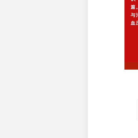
篇
与
血