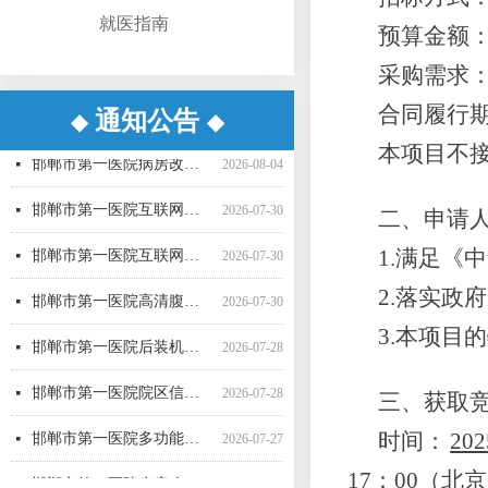
就医指南
预算金额
采购需求
合同履行
通知公告
◆
◆
邯郸市第一医院超声气压弹道碎石机采购项目（三次） 公开招标中标公告
邯郸市第一医院生化分析仪采购项目（二次）公开招标中标公告
邯郸市第一医院直线加速器（进口）采购项目公开招标公告
邯郸市第一医院空气压力波治疗仪采购项目 成交公告
邯郸市第一医院彩超一批采购项目04包中标公告更正公告
邯郸市第一医院高清腹腔镜系统采购项目1包废标公告
邯郸市第一医院彩超一批采购项目01包公开招标中标公告
邯郸市第一医院后装机采购项目（三次） 废标公告
邯郸市第一医院单光子发射断层成像系统采购项目（二次）公开招标中标公告
邯郸市第一医院多功能楼电梯采购安装项目询比采购公告
邯郸市第一医院移动式C型臂X射线机采购项目 （三次）公开招标中标结果公告
邯郸市第一医院4D-CT定位机采购项目公开招标公告
넷
넷
넷
넷
넷
넷
넷
넷
넷
넷
넷
넷
2026-08-06
2026-08-06
2026-07-21
2026-07-21
2026-07-20
2026-07-17
2026-07-16
2026-07-16
2026-07-16
2026-07-16
2026-07-15
2026-07-15
邯郸市第一医院病房改造提升项目施工监理 候选成交供应商公示
넷
2026-08-04
本项目不
邯郸市第一医院互联网医院药品邮寄 服务招标参数
넷
2026-07-30
二、申请
邯郸市第一医院互联网医院药品快递配送服务采购项目询价公告
넷
2026-07-30
1.满足《
邯郸市第一医院高清腹腔镜系统采购项目（二次）招标公告
넷
2026-07-30
2.落实政
邯郸市第一医院后装机采购项目（三次）（二） 公开招标公告
넷
2026-07-28
3.本项目
邯郸市第一医院院区信息一体化智慧医院能力提升项目全过程咨询服务中标公告
넷
2026-07-28
三、获取
邯郸市第一医院多功能楼电梯采购安装项目 候选成交供应商公示
넷
2026-07-27
时间：
202
邯郸市第一医院病房改造提升项目施工监理询比采购公告
넷
2026-07-24
17：00
（北京