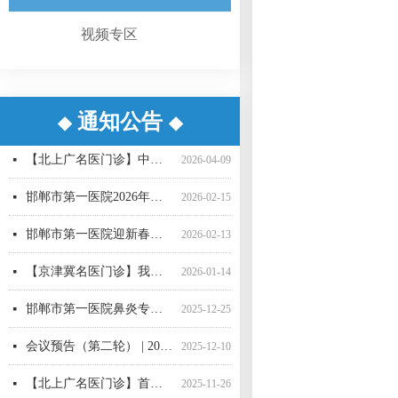
视频专区
通知公告
◆
◆
【重要通知】邯郸市第一医院互联网医院升级公告
【京津冀名医门诊】我院功能神经外科名誉主任、天津环湖医院尹绍雅教授
【京津冀名医门诊】我院名誉院长、省二院肝胆胰外科专家刘建华教授
【周末专家邯郸行】首都医科大学附属北京世纪坛医院于睿莉教授来院坐诊
【北上广名医门诊】中国医学科学院肿瘤医院胸外科专家薛奇教授来院坐诊
【京津冀名医门诊】我院功能神经外科名誉主任、天津环湖医院尹绍雅教授
【京津冀名医门诊】我院功能神经外科名誉主任、天津环湖医院尹绍雅教授
邯郸市第一医院脑血管疑难病例MDT团队
【北上广名医】北京大学人民医院心内科专家刘文玲教授来我院坐诊
守护成长每一步！我院性发育异常MDT团队“一站式”守护儿童青少年健康
【京津冀名医门诊】我院功能神经外科名誉主任、天津环湖医院尹绍雅教授
省三院驻邯骨科专家2026全年门诊排班表
넷
넷
넷
넷
넷
넷
넷
넷
넷
넷
넷
넷
2026-06-30
2026-05-19
2025-11-19
2025-11-13
2025-11-13
2025-11-12
2025-11-12
2025-11-05
2025-10-30
2025-10-24
2025-10-24
2025-10-22
【北上广名医门诊】中国医学科学院肿瘤医院胸外科专家薛奇教授来院坐诊
넷
2026-04-09
邯郸市第一医院2026年春节门诊出诊信息
넷
2026-02-15
邯郸市第一医院迎新春十二项惠民举措正式推出
넷
2026-02-13
【京津冀名医门诊】我院名誉院长肝胆胰外科专家刘建华教授
넷
2026-01-14
邯郸市第一医院鼻炎专病门诊正式运营
넷
2025-12-25
会议预告（第二轮） | 2025年邯郸市医学会眼科学术会邀请函
넷
2025-12-10
【北上广名医门诊】首都医科大学附属复兴医院周巧云教授来院坐诊
넷
2025-11-26