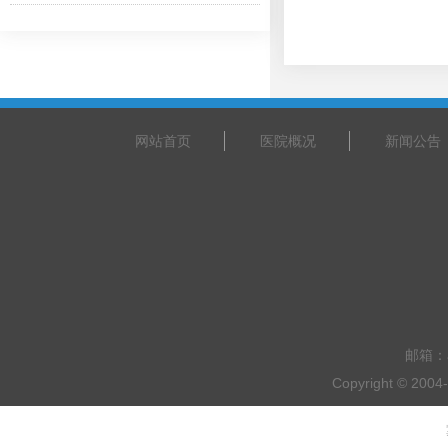
【北上广名医】北京大学人民医院心内科专家刘文玲教授来我院坐诊
넷
2025-11-21
网站首页
医院概况
新闻公告
邮箱：a
Copyright © 20
乘车路线：乘坐201路